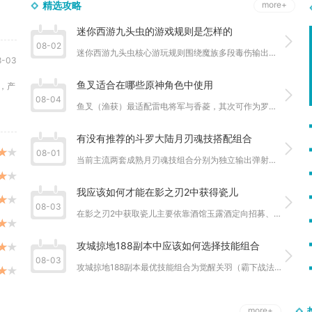
精选攻略
more+
迷你西游九头虫的游戏规则是怎样的
08-02
迷你西游九头虫核心游玩规则围绕魔族多段毒伤输出、疯魔叠攻、恃...
-03
鱼叉适合在哪些原神角色中使用
，产
08-04
鱼叉（渔获）最适配雷电将军与香菱，其次可作为罗莎莉亚、钟离、...
有没有推荐的斗罗大陆月刃魂技搭配组合
08-01
当前主流两套成熟月刃魂技组合分别为独立输出弹射流胧月、弦月击...
我应该如何才能在影之刃2中获得瓷儿
08-03
在影之刃2中获取瓷儿主要依靠酒馆玉露酒定向招募、碎片兑换商城...
攻城掠地188副本中应该如何选择技能组合
08-03
攻城掠地188副本最优技能组合为觉醒关羽（霸下战法）、曹操（...
more+