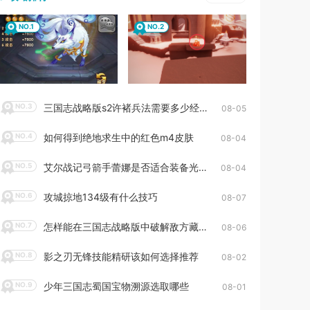
NO.1
NO.2
NO.3
三国志战略版s2许褚兵法需要多少经验
08-05
NO.4
如何得到绝地求生中的红色m4皮肤
08-04
NO.5
艾尔战记弓箭手蕾娜是否适合装备光武
08-04
NO.6
攻城掠地134级有什么技巧
08-07
NO.7
怎样能在三国志战略版中破解敌方藏兵的防御
08-06
NO.8
影之刃无锋技能精研该如何选择推荐
08-02
NO.9
少年三国志蜀国宝物溯源选取哪些
08-01