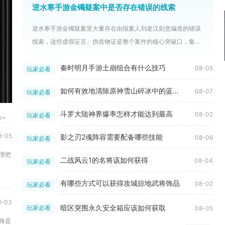
逆水寒手游金镯疑案中是否存在错误的线索
逆水寒手游金镯疑案里大量存在由报案人刘老汉刻意编造的错误
线索，这些虚假证言、伪造物证是整个案件的核心突破口，集中
分布在刘...
秦时明月手游土崩组合有什么技巧
08-05
玩家必看
如何有效地清除原神雪山碎冰中的蓝色植物
08-07
玩家必看
斗罗大陆神界爆率怎样才能达到最高
08-02
玩家必看
e+
-05
影之刃2魂阵容需要配备哪些技能
08-06
玩家必看
理把
二战风云1的名将该如何获得
08-04
玩家必看
有哪些方式可以获得攻城掠地武将饰品
08-02
玩家必看
-03
暗区突围永久安全箱应该如何获取
玩家必看
08-05
身是