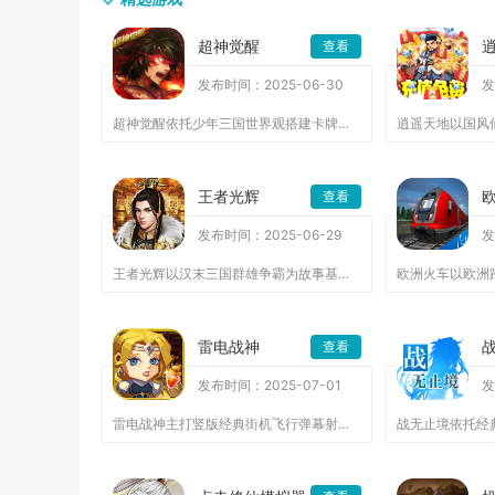
超神觉醒
查看
发布时间：2025-06-30
发
超神觉醒依托少年三国世界观搭建卡牌策略战场，玩家从零收拢各路...
王者光辉
查看
发布时间：2025-06-29
发
王者光辉以汉末三国群雄争霸为故事基底，融合策略对战、卡牌养成...
雷电战神
查看
发布时间：2025-07-01
发
雷电战神主打竖版经典街机飞行弹幕射击，复刻原版雷电空战核心玩...